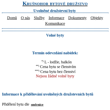
Krušnohor bytové družstvo
Uvolněné družstevní byty
Domů
O nás
Služby
Informace
Dokumenty
Objekty
Komunikace
Volné byty
Termín odevzdání nabídek:
*)
L - lodžie, balkón
**)
Cena bytu se členstvím
***)
Cena bytu bez členství
Nejsou žádné volné byty
Informace k přidělování uvolněných družstevních bytů
Přidělení bytu dle
směrnice