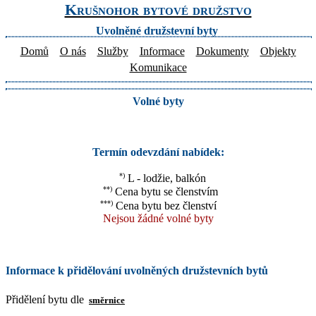
Krušnohor bytové družstvo
Uvolněné družstevní byty
Domů
O nás
Služby
Informace
Dokumenty
Objekty
Komunikace
Volné byty
Termín odevzdání nabídek:
*)
L - lodžie, balkón
**)
Cena bytu se členstvím
***)
Cena bytu bez členství
Nejsou žádné volné byty
Informace k přidělování uvolněných družstevních bytů
Přidělení bytu dle
směrnice