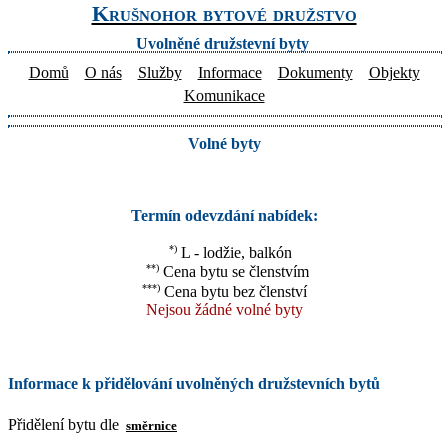
Krušnohor bytové družstvo
Uvolněné družstevní byty
Domů
O nás
Služby
Informace
Dokumenty
Objekty
Komunikace
Volné byty
Termín odevzdání nabídek:
*)
L - lodžie, balkón
**)
Cena bytu se členstvím
***)
Cena bytu bez členství
Nejsou žádné volné byty
Informace k přidělování uvolněných družstevních bytů
Přidělení bytu dle
směrnice