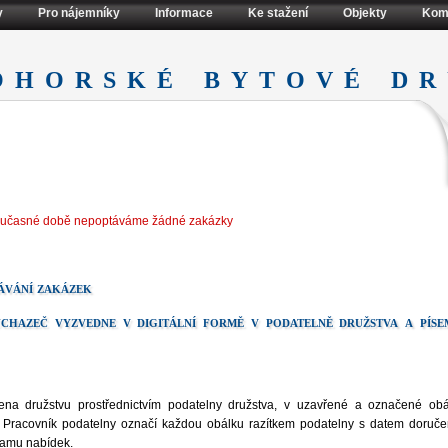
y
Pro nájemníky
Informace
Ke stažení
Objekty
Kom
ohorské bytové dr
oučasné době nepoptáváme žádné zakázky
ávání zakázek
chazeč vyzvedne v digitální formě v podatelně družstva a píse
a družstvu prostřednictvím podatelny družstva, v uzavřené a označené obá
 Pracovník podatelny označí každou obálku razítkem podatelny s datem doruče
namu nabídek.