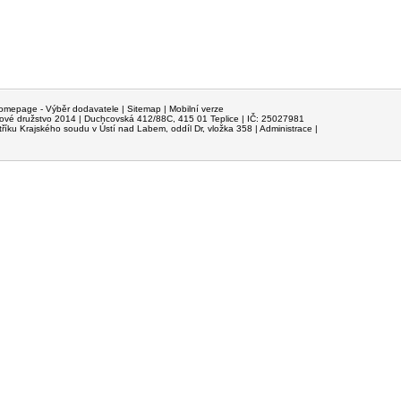
omepage
- Výběr dodavatele |
Sitemap
|
Mobilní verze
ové družstvo
2014 | Duchcovská 412/88C, 415 01 Teplice | IČ: 25027981
říku Krajského soudu v Ústí nad Labem, oddíl Dr, vložka 358 |
Administrace
|