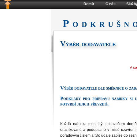
Domů
O nás
Služb
Podkrušn
Výběr dodavatele
V s
Výběr dodavatele dle směrnice o zad
Podklady pro přípravu nabídky si u
potvrdí jejich převzetí.
Každá nabídka musí být uchazečem doručen
orazítkované a podepsané v místě uzavření.
pořadovým číslem a tyto údaje zapíše do sez