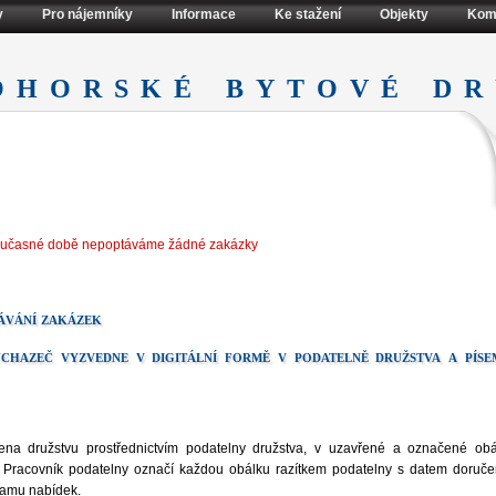
y
Pro nájemníky
Informace
Ke stažení
Objekty
Kom
ohorské bytové dr
oučasné době nepoptáváme žádné zakázky
ávání zakázek
chazeč vyzvedne v digitální formě v podatelně družstva a píse
a družstvu prostřednictvím podatelny družstva, v uzavřené a označené obá
 Pracovník podatelny označí každou obálku razítkem podatelny s datem doruče
namu nabídek.