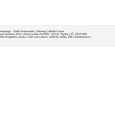
omepage
- Výběr dodavatele |
Sitemap
|
Mobilní verze
ové družstvo
2014 | Duchcovská 412/88C, 415 01 Teplice | IČ: 25027981
říku Krajského soudu v Ústí nad Labem, oddíl Dr, vložka 358 |
Administrace
|