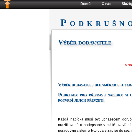
Domů
O nás
Služb
Podkrušn
Výběr dodavatele
V s
Výběr dodavatele dle směrnice o zad
Podklady pro přípravu nabídky si u
potvrdí jejich převzetí.
Každá nabídka musí být uchazečem doručen
orazítkované a podepsané v místě uzavření.
pořadovým číslem a tyto údaje zapíše do sez