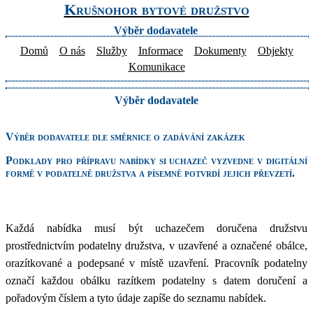
Krušnohor bytové družstvo
Výběr dodavatele
Domů
O nás
Služby
Informace
Dokumenty
Objekty
Komunikace
Výběr dodavatele
Výběr dodavatele dle směrnice o zadávání zakázek
Podklady pro přípravu nabídky si uchazeč vyzvedne v digitální
formě v podatelně družstva a písemně potvrdí jejich převzetí.
Každá nabídka musí být uchazečem doručena družstvu
prostřednictvím podatelny družstva, v uzavřené a označené obálce,
orazítkované a podepsané v místě uzavření. Pracovník podatelny
označí každou obálku razítkem podatelny s datem doručení a
pořadovým číslem a tyto údaje zapíše do seznamu nabídek.