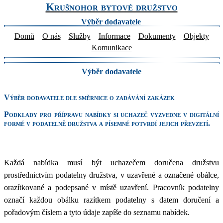
Krušnohor bytové družstvo
Výběr dodavatele
Domů
O nás
Služby
Informace
Dokumenty
Objekty
Komunikace
Výběr dodavatele
Výběr dodavatele dle směrnice o zadávání zakázek
Podklady pro přípravu nabídky si uchazeč vyzvedne v digitální
formě v podatelně družstva a písemně potvrdí jejich převzetí.
Každá nabídka musí být uchazečem doručena družstvu
prostřednictvím podatelny družstva, v uzavřené a označené obálce,
orazítkované a podepsané v místě uzavření. Pracovník podatelny
označí každou obálku razítkem podatelny s datem doručení a
pořadovým číslem a tyto údaje zapíše do seznamu nabídek.