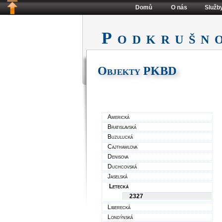
Domů
O nás
Služb
Podkrušn
Objekty PKBD
Americká
Bratislavská
Buzulucká
Cajthamlova
Denisova
Duchcovská
Jaselská
Letecká
2327
Liberecká
Londýnská