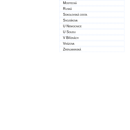
Mostecká
Ruská
Sokolovská cesta
Svojsíkova
U Nemocnice
U Soudu
V Břízkách
Vrázova
Zrenjaninská