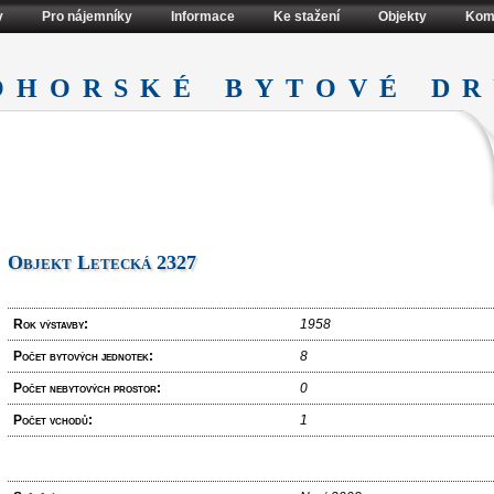
y
Pro nájemníky
Informace
Ke stažení
Objekty
Kom
ohorské bytové dr
Objekt Letecká 2327
Rok výstavby:
1958
Počet bytových jednotek:
8
Počet nebytových prostor:
0
Počet vchodů:
1