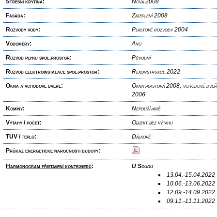
Střešní krytina:
Nová 2008
Fasáda:
Zateplení 2008
Rozvody vody:
Plastové rozvody 2004
Vodoměry:
Ano
Rozvod plynu spol.prostor:
Původní
Rozvod elektroinstalace spol.prostor:
Rekonstrukce 2022
Okna a vchodové dveře:
Okna plastová 2008, vchodové dveře
2006
Komíny:
Nepoužívané
Výtahy / počet:
Objekt bez výtahu
TUV / teplo:
Dálkové
Průkaz energetické náročnosti budovy:
Harmonogram přistavení kontejnerů
:
U Soudu
13.04.-15.04.2022
10.06.-13.06.2022
12.09.-14.09.2022
09.11.-11.11.2022