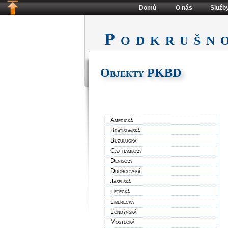
Domů
O nás
Služb
Podkrušn
Objekty PKBD
Americká
Bratislavská
Buzulucká
Cajthamlova
Denisova
Duchcovská
Jaselská
Letecká
Liberecká
Londýnská
Mostecká