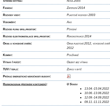
Střešní krytina:
Nová 2005
Fasáda:
Zateplení 2014
Rozvody vody:
Plastové rozvody 2003
Vodoměry:
Ano
Rozvod plynu spol.prostor:
Původní
Rozvod elektroinstalace spol.prostor:
Rekonstrukce 2014
Okna a vchodové dveře:
Okna plastová 2012, vchodové dveře
2012
Komíny:
Používané
Výtahy / počet:
Objekt bez výtahu
TUV / teplo:
Zdroj v bytě
Průkaz energetické náročnosti budovy:
Harmonogram přistavení kontejnerů
:
U Soudu
13.04.-15.04.2022
10.06.-13.06.2022
12.09.-14.09.2022
09.11.-11.11.2022