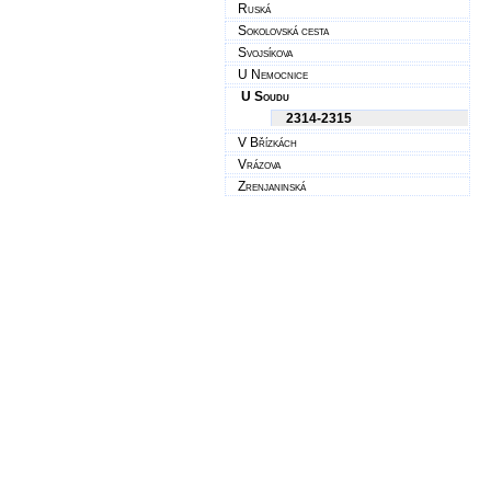
Ruská
Sokolovská cesta
Svojsíkova
U Nemocnice
U Soudu
2314-2315
V Břízkách
Vrázova
Zrenjaninská