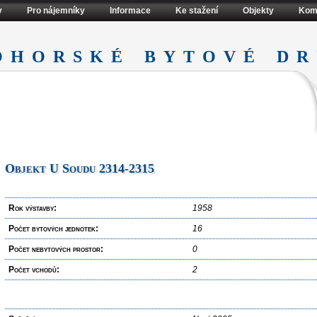
y
Pro nájemníky
Informace
Ke stažení
Objekty
Kom
ohorské bytové dr
Objekt U Soudu 2314-2315
Rok výstavby:
1958
Počet bytových jednotek:
16
Počet nebytových prostor:
0
Počet vchodů:
2